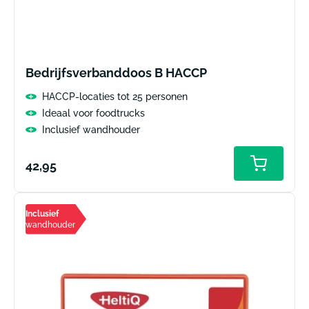
Bedrijfsverbanddoos B HACCP
HACCP-locaties tot 25 personen
Ideaal voor foodtrucks
Inclusief wandhouder
Normale
42,95
prijs
Inclusief
wandhouder