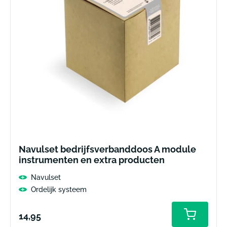
Navulset bedrijfsverbanddoos A module
instrumenten en extra producten
Navulset
Ordelijk systeem
Normale
14,95