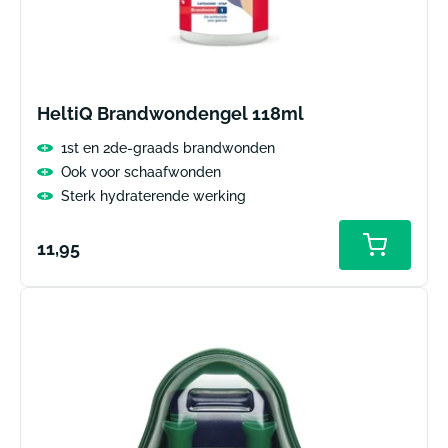
HeltiQ Brandwondengel 118ml
1st en 2de-graads brandwonden
Ook voor schaafwonden
Sterk hydraterende werking
Normale
11,95
prijs