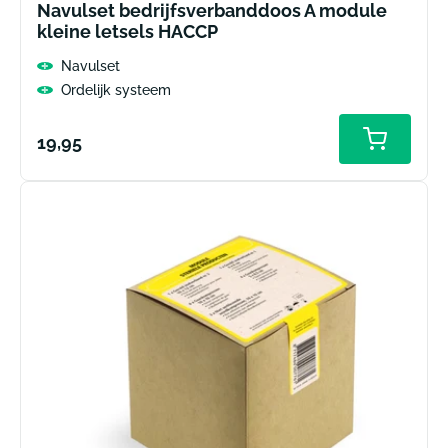
Navulset bedrijfsverbanddoos A module
kleine letsels HACCP
Navulset
Ordelijk systeem
Normale
19,95
prijs