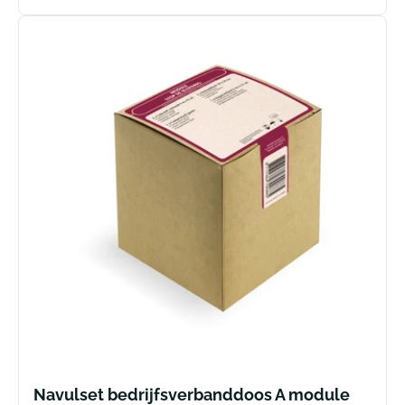
prijs
Navulset bedrijfsverbanddoos A module