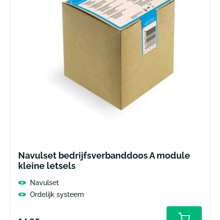
Navulset bedrijfsverbanddoos A module
kleine letsels
Navulset
Ordelijk systeem
Normale