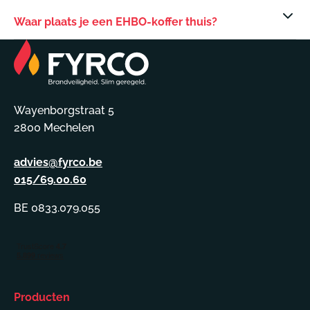
Waar plaats je een EHBO-koffer thuis?
Wayenborgstraat 5
2800 Mechelen
advies@fyrco.be
015/69.00.60
BE 0833.079.055
Producten