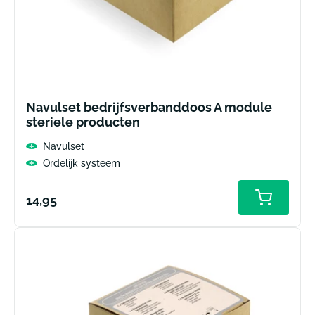
Navulset bedrijfsverbanddoos A module
steriele producten
Navulset
Ordelijk systeem
Normale
14,95
prijs