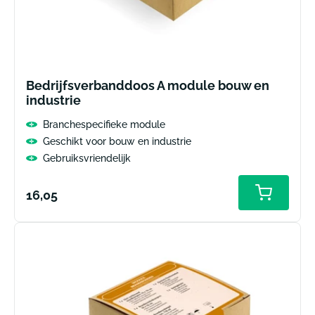
Bedrijfsverbanddoos A module bouw en
industrie
Branchespecifieke module
Geschikt voor bouw en industrie
Gebruiksvriendelijk
Normale
16,05
prijs