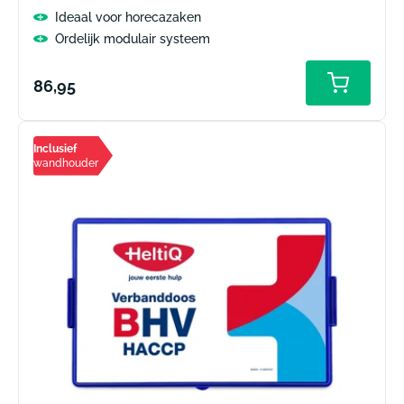
Ideaal voor horecazaken
Ordelijk modulair systeem
Normale
86,95
prijs
Inclusief
wandhouder