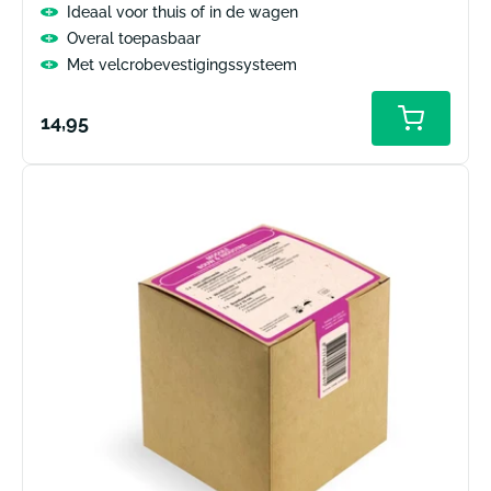
Ideaal voor thuis of in de wagen
Overal toepasbaar
Met velcrobevestigingssysteem
Normale
14,95
prijs