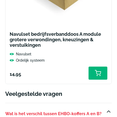
Navulset bedrijfsverbanddoos A module
grotere verwondingen, kneuzingen &
verstuikingen
Navulset
Ordelijk systeem
Normale
14,95
prijs
Veelgestelde vragen
Wat is het verschil tussen EHBO-koffers A en B?