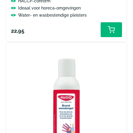
HACCP-conform
Ideaal voor horeca-omgevingen
Water- en wasbestendige pleisters
Normale
22,95
prijs