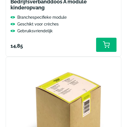
Bedrijfsverbanddoos A module
kinderopvang
Branchespecifieke module
Geschikt voor crèches
Gebruiksvriendelijk
Normale
14,85
prijs