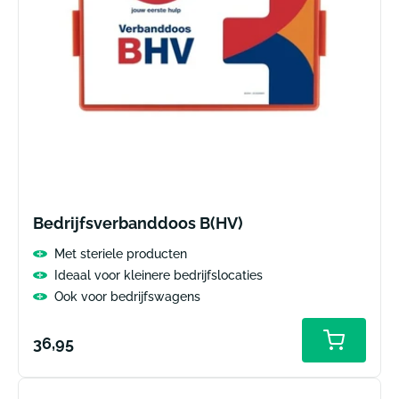
Bedrijfsverbanddoos B(HV)
Met steriele producten
Ideaal voor kleinere bedrijfslocaties
Ook voor bedrijfswagens
Normale
36,95
prijs