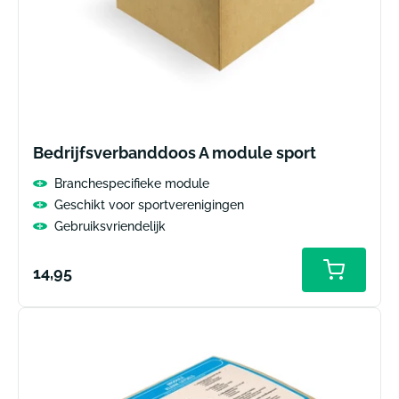
Bedrijfsverbanddoos A module sport
Branchespecifieke module
Geschikt voor sportverenigingen
Gebruiksvriendelijk
Normale
14,95
prijs