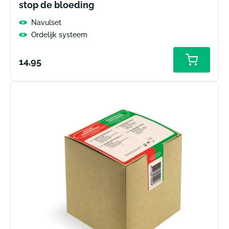
stop de bloeding
Navulset
Ordelijk systeem
Normale
14,95
prijs