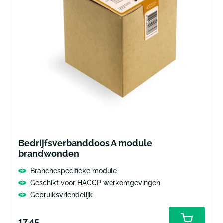
Bedrijfsverbanddoos A module
brandwonden
Branchespecifieke module
Geschikt voor HACCP werkomgevingen
Gebruiksvriendelijk
Normale
17,45