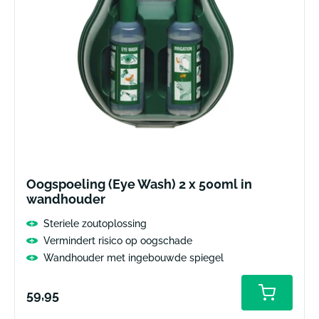
Oogspoeling (Eye Wash) 2 x 500ml in
wandhouder
Steriele zoutoplossing
Vermindert risico op oogschade
Wandhouder met ingebouwde spiegel
Normale
59,95
prijs