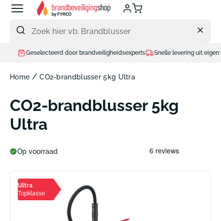
Meteen
naar
de
content
Geselecteerd door brandveiligheidsexperts
Snelle levering uit eigen magazij
/
Home
CO2-brandblusser 5kg Ultra
CO2-brandblusser 5kg
Ultra
Op voorraad
Ultra
Topklasse