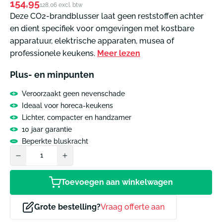
Normale
154,95
128,06 excl. btw
prijs
Deze CO2-brandblusser laat geen reststoffen achter
en dient specifiek voor omgevingen met kostbare
apparatuur, elektrische apparaten, musea of
professionele keukens.
Meer lezen
Plus- en minpunten
Veroorzaakt geen nevenschade
Ideaal voor horeca-keukens
Lichter, compacter en handzamer
10 jaar garantie
Beperkte bluskracht
Toevoegen aan winkelwagen
Grote bestelling?
Vraag offerte aan