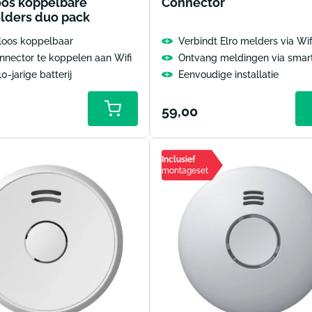
oos koppelbare
Connector
lders duo pack
loos koppelbaar
Verbindt Elro melders via Wif
nnector te koppelen aan Wifi
Ontvang meldingen via smar
0-jarige batterij
Eenvoudige installatie
le
Normale
59,00
Toevoegen
aan
prijs
winkelwagen
Inclusief
montageset