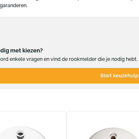
 garanderen.
ammen informatie
Pictogrammen tekstaan
m lift
Pictogram verboden to
m toiletten tekst
Pictogram technische r
ctogrammen
Alle pictogrammen
dig met kiezen?
rd enkele vragen en vind de rookmelder die je nodig hebt. 
Start keuzehulp