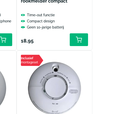
rookmelder compact
i
Time-out functie
tphone
Compact design
Geen 10-jarige batterij
Normale
18,95
prijs
Inclusief
montageset