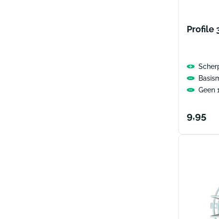
Profile
Scherp
Basis
Geen 1
Norma
9,95
prijs