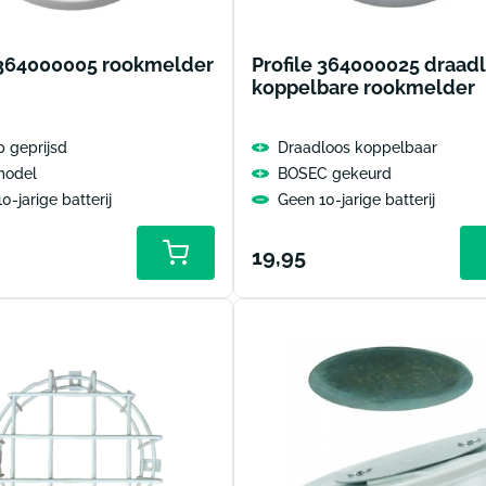
 364000005 rookmelder
Profile 364000025 draad
koppelbare rookmelder
 geprijsd
Draadloos koppelbaar
model
BOSEC gekeurd
0-jarige batterij
Geen 10-jarige batterij
le
Normale
19,95
prijs