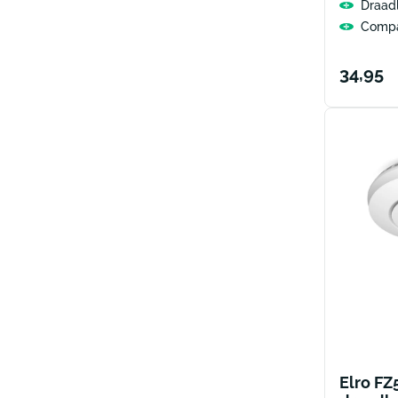
Draad
Compa
Norma
34,95
prijs
Elro F