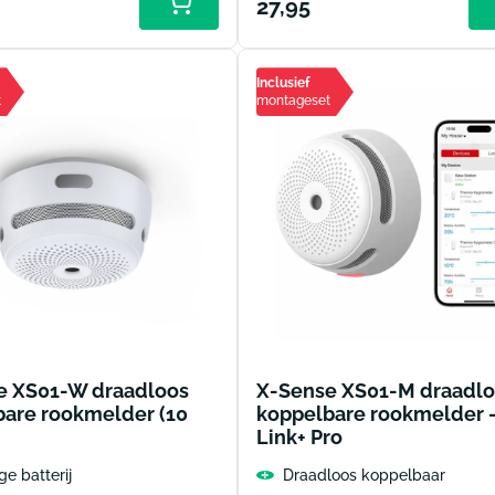
le
Normale
27,95
Toevoegen
aan
prijs
winkelwagen
Inclusief
t
montageset
e XS01-W draadloos
X-Sense XS01-M draadl
bare rookmelder (10
koppelbare rookmelder 
Link+ Pro
ge batterij
Draadloos koppelbaar