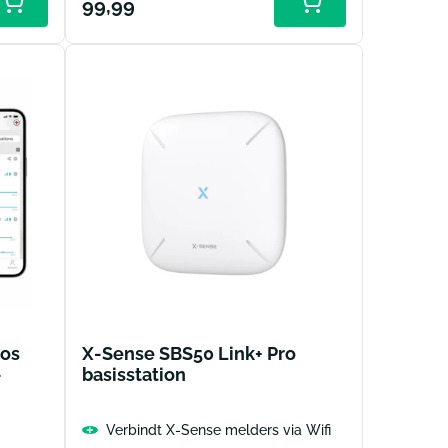
Normale
99,99
Toevoegen
aan
prijs
winkelwagen
oos
X-Sense SBS50 Link+ Pro
-
basisstation
Verbindt X-Sense melders via Wifi