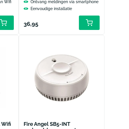
n Wifi
Ontvang meldingen via smartphone
Eenvoudige installatie
Normale
36,95
prijs
 Wifi
Fire Angel SB5-INT