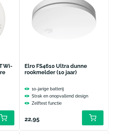
T Wi-
Elro FS4610 Ultra dunne
re
rookmelder (10 jaar)
10-jarige batterij
Strak en onopvallend design
Zelftest functie
Normale
22,95
Toevoegen
Toevoegen
aan
aan
prijs
winkelwagen
winkelwagen