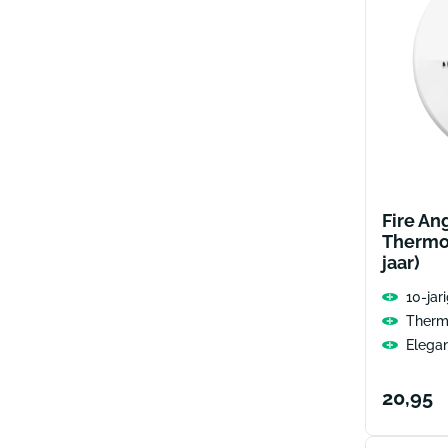
Fire An
Thermo
jaar)
10-jari
Therm
Elega
Norma
20,95
prijs