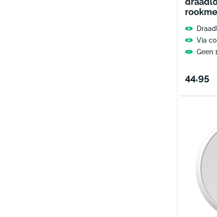
draadl
rookme
Draad
Via co
Geen 1
Norma
44,95
prijs