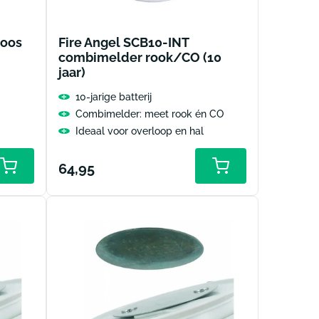
loos
Fire Angel SCB10-INT
combimelder rook/CO (10
jaar)
10-jarige batterij
Combimelder: meet rook én CO
Ideaal voor overloop en hal
Normale
64,95
prijs