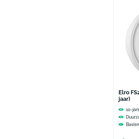
Elro FS
jaar)
10-jari
Duurz
Basis