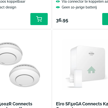
loos koppelbaar
Via connector te koppelen aa
ct design
Geen 10-jarige batterij
le
Normale
36,95
prijs
Z5002R Connects
Elro SF50GA Connects K2