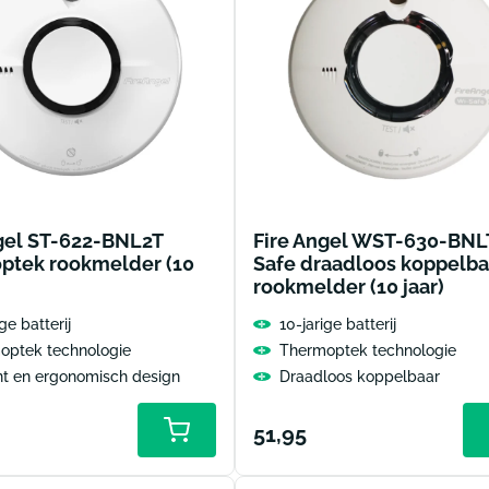
gel ST-622-BNL2T
Fire Angel WST-630-BNL
ptek rookmelder (10
Safe draadloos koppelba
rookmelder (10 jaar)
ge batterij
10-jarige batterij
optek technologie
Thermoptek technologie
nt en ergonomisch design
Draadloos koppelbaar
le
Normale
51,95
Toevoegen
aan
prijs
winkelwagen