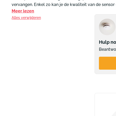
Design brandblusserkasten en -houders
vervangen. Enkel zo kan je de kwaliteit van de sensor
Beschermdozen
Gebodspictogrammen
Pictogr
Meer lezen
Beschermhoezen
Muurbeugels
Alles verwijderen
Pictogram handen wassen verplicht
Pictogra
Vloerstaanders
Pictogram afstand houden
Pictogra
Veiligheidsalarm brandblusser
Alle gebodspictogrammen
Alle pi
Hulp no
Beantwoo