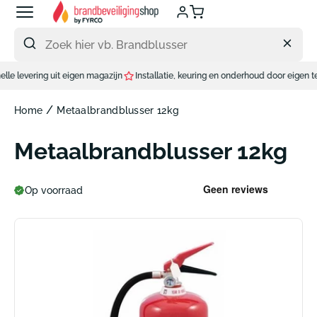
Meteen
naar
de
content
ring uit eigen magazijn
Installatie, keuring en onderhoud door eigen technieker
/
Home
Metaalbrandblusser 12kg
Metaalbrandblusser 12kg
Op voorraad