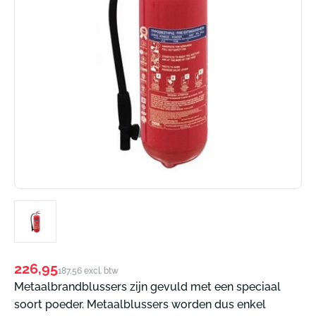
Normale
226,95
187,56 excl. btw
prijs
Metaalbrandblussers zijn gevuld met een speciaal
soort poeder. Metaalblussers worden dus enkel