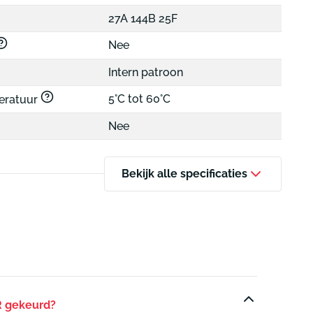
27A 144B 25F
Nee
Intern patroon
5°C tot 60°C
peratuur
Nee
Bekijk alle specificaties
R gekeurd?