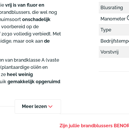
ie
vrij is van fluor en
Blusrating
mbrandblussers, die wel nog
Manometer
chuimsoort
onschadelijk
n voorbereid op de
Type
2030 volledig verbiedt. Met
uidige, maar ook aan
de
Bedrijfstem
Vorstvrij
n van brandklasse A (vaste
(
plantaardige oliën en
t ze
heel weinig
ruik
gemakkelijk opgeruimd
Meer lezen
Zijn jullie brandblussers BENO