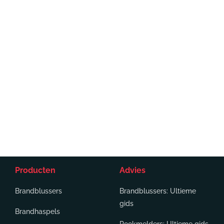
Producten
Advies
Brandblussers
Brandblussers: Ultieme
gids
Brandhaspels
Rookmelders: Ultieme gids