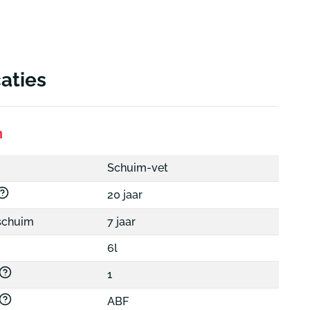
caties
n
Schuim-vet
20 jaar
schuim
7 jaar
6l
1
ABF