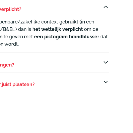
erplicht?
penbare/zakelijke context gebruikt (in een
/B&B...) dan is
het wettelijk verplicht
om de
an te geven met
een pictogram brandblusser
dat
n wordt.
angen?
juist plaatsen?