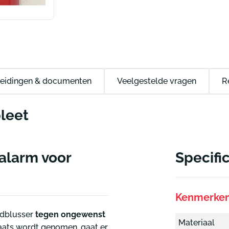
eidingen & documenten
Veelgestelde vragen
R
leet
salarm voor
Specifi
Kenmerke
ndblusser
tegen ongewenst
Materiaal
laats wordt genomen, gaat er