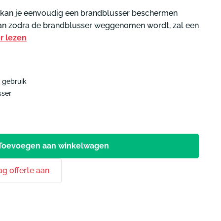
voor jouw situatie
j kan je eenvoudig een brandblusser beschermen
🔥
duiding
Start keuzehulp
Start keuzehulp
an zodra de brandblusser weggenomen wordt, zal een
egang
r lezen
Start
Start
uimte
keuzehulp
keuzehulp
 gebruik
sser
Toevoegen aan winkelwagen
ag offerte aan