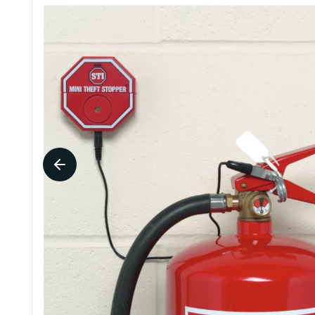
Design brandblusserkasten en -houders
Beschermdozen
Gebodspictogrammen
Pictogr
Beschermhoezen
Muurbeugels
Pictogram handen wassen verplicht
Pictogra
Vloerstaanders
Pictogram afstand houden
Pictogra
Veiligheidsalarm brandblusser
Alle gebodspictogrammen
Alle pi