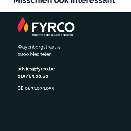
Misschien ook interessant
Wayenborgstraat 5
2800 Mechelen
advies@fyrco.be
015/69.00.60
BE 0833.079.055