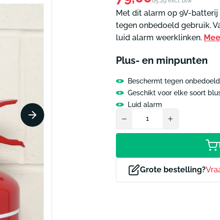
65,29 excl. btw
prijs
Met dit alarm op 9V-batteri
ammen informatie
Pictogrammen tekstaan
tegen onbedoeld gebruik. V
m lift
Pictogram verboden to
luid alarm weerklinken.
Mee
m toiletten tekst
Pictogram technische r
ctogrammen
Alle pictogrammen
Plus- en minpunten
Beschermt tegen onbedoeld
Geschikt voor elke soort blu
Luid alarm
Grote bestelling?
Vra