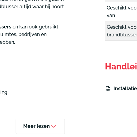
dblusser altijd waar hij hoort
Geschikt voo
van
ssers
en kan ook gebruikt
Geschikt voo
ruimtes, bedrijven en
brandblusse
hebben.
Handle
Installati
ging
Meer lezen