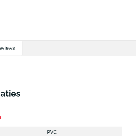
eviews
caties
n
PVC