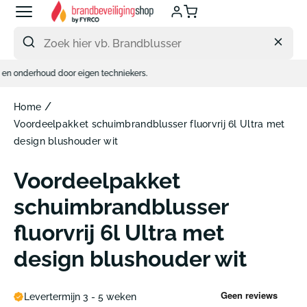
Meteen
naar
de
content
nderhoud door eigen techniekers.
/
Home
Voordeelpakket schuimbrandblusser fluorvrij 6l Ultra met
design blushouder wit
Voordeelpakket
schuimbrandblusser
fluorvrij 6l Ultra met
design blushouder wit
Levertermijn 3 - 5 weken