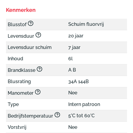
Kenmerken
Schuim fluorvrij
Blusstof
20 jaar
Levensduur
Levensduur schuim
7 jaar
Inhoud
6l
A B
Brandklasse
Blusrating
34A 144B
Nee
Manometer
Type
Intern patroon
5°C tot 60°C
Bedrijfstemperatuur
Vorstvrij
Nee