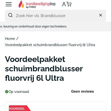
Meteen
naar
de
content
ring en onderhoud door eigen techniekers.
/
Home
Voordeelpakket schuimbrandblusser fluorvrij 6l Ultra
Voordeelpakket
schuimbrandblusser
fluorvrij 6l Ultra
Op voorraad
VOORDEEL