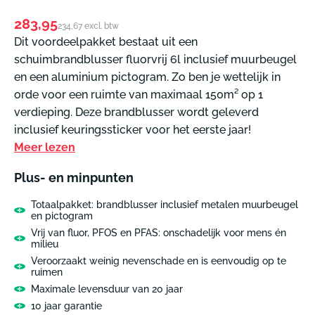
Normale
283,95
234,67 excl. btw
prijs
Dit voordeelpakket bestaat uit een
schuimbrandblusser fluorvrij 6l inclusief muurbeugel
en een aluminium pictogram. Zo ben je wettelijk in
orde voor een ruimte van maximaal 150m² op 1
verdieping. Deze brandblusser wordt geleverd
inclusief keuringssticker voor het eerste jaar!
Meer lezen
Plus- en minpunten
Totaalpakket: brandblusser inclusief metalen muurbeugel
en pictogram
Vrij van fluor, PFOS en PFAS: onschadelijk voor mens én
milieu
Veroorzaakt weinig nevenschade en is eenvoudig op te
ruimen
Maximale levensduur van 20 jaar
10 jaar garantie