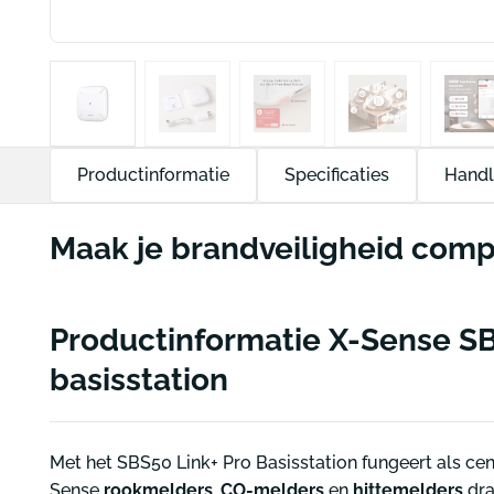
Productinformatie
Specificaties
Handl
Maak je brandveiligheid comp
Productinformatie X-Sense SB
basisstation
Met het SBS50 Link+ Pro Basisstation fungeert als cent
Sense
rookmelders
,
CO-melders
en
hittemelders
dr