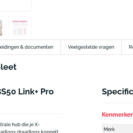
eidingen & documenten
Veelgestelde vragen
R
leet
S50 Link+ Pro
Specifi
Kenmerke
rale hub die je X-
Merk
aadloos draadloos koppelt