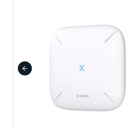
Design brandblusserkasten en -houders
Beschermdozen
Gebodspictogrammen
Pictogr
Beschermhoezen
Muurbeugels
Pictogram handen wassen verplicht
Pictogra
Vloerstaanders
Pictogram afstand houden
Pictogra
Veiligheidsalarm brandblusser
Alle gebodspictogrammen
Alle pi