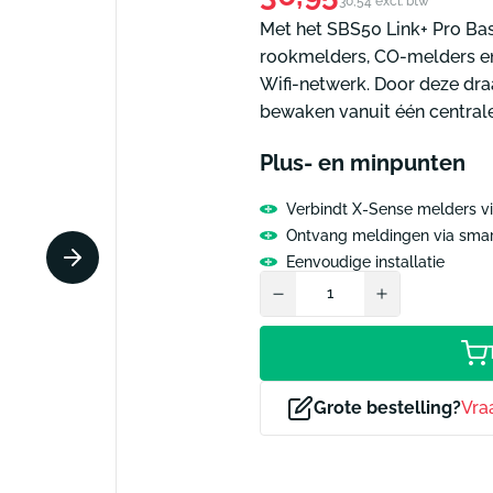
30,54 excl. btw
prijs
Met het SBS50 Link+ Pro Basi
ammen informatie
Pictogrammen tekstaan
rookmelders, CO-melders en 
m lift
Pictogram verboden to
Wifi-netwerk. Door deze dra
m toiletten tekst
Pictogram technische r
bewaken vanuit één centrale
ctogrammen
Alle pictogrammen
Plus- en minpunten
Verbindt X-Sense melders vi
Ontvang meldingen via sma
Eenvoudige installatie
Grote bestelling?
Vra