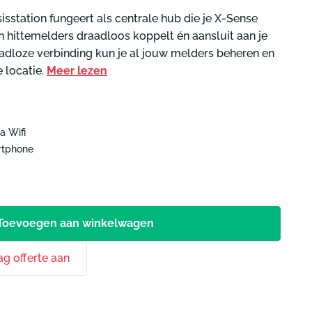
voor jouw situatie
sstation fungeert als centrale hub die je X-Sense
🔥
duiding
Start keuzehulp
Start keuzehulp
hittemelders draadloos koppelt én aansluit aan je
egang
adloze verbinding kun je al jouw melders beheren en
Start
Start
uimte
keuzehulp
keuzehulp
 locatie.
Meer lezen
a Wifi
rtphone
Toevoegen aan winkelwagen
ag offerte aan