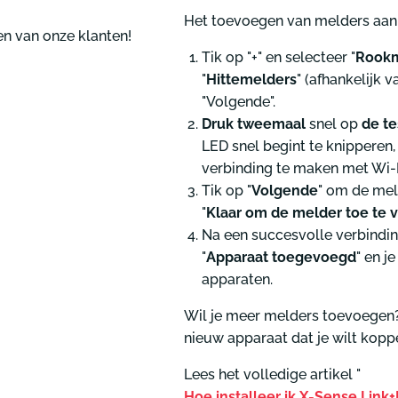
Het toevoegen van melders aan j
en van onze klanten!
Tik op "+" en selecteer "
Rookm
"
Hittemelders
" (afhankelijk 
"Volgende".
Druk tweemaal
snel op
de te
LED snel begint te knipperen
verbinding te maken met Wi-F
Tik op "
Volgende
" om de mel
"
Klaar om de melder toe te 
Na een succesvolle verbinding
"
Apparaat toegevoegd
" en j
apparaten.
Wil je meer melders toevoegen
nieuw apparaat dat je wilt kopp
Lees het volledige artikel "
Hoe installeer ik X-Sense Link