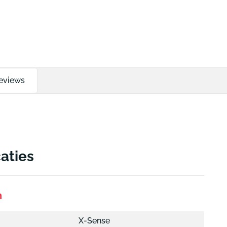
eviews
caties
n
X-Sense