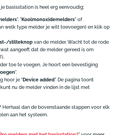
e basisstation is heel erg eenvoudig:
elders
", "
Koolmonoxidemelders
" of
van welk type melder je wilt toevoegen) en klik op
st-/stilteknop
van de melder. Wacht tot de rode
, wat aangeeft dat de melder gereed is om
i.
der toe te voegen. Je hoort een bevestiging
voegen
".
 hoor je "
Device added
". De pagina toont
e kunt nu de melder vinden in de lijst met
? Herhaal dan de bovenstaande stappen voor elk
elen aan het systeem.
+Pro melders met het basisstation?
" voor meer