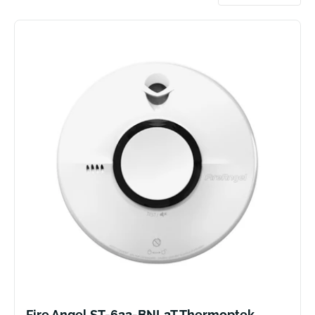
Sorteer
Fire Angel ST-622-BNL2T Thermoptek