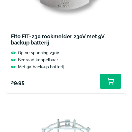
Fito FIT-230 rookmelder 230V met 9V
backup batterij
Op netspanning 230V
Bedraad koppelbaar
Met 9V back-up batterij
Normale
29,95
prijs