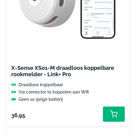
X-Sense XS01-M draadloos koppelbare
rookmelder - Link+ Pro
Draadloos koppelbaar
Via connector te koppelen aan Wifi
Geen 10-jarige batterij
Normale
36,95
prijs