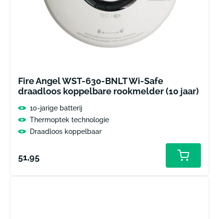
Fire Angel WST-630-BNLT Wi-Safe
draadloos koppelbare rookmelder (10 jaar)
10-jarige batterij
Thermoptek technologie
Draadloos koppelbaar
Normale
51,95
Toevoeg
aan
prijs
winkelw