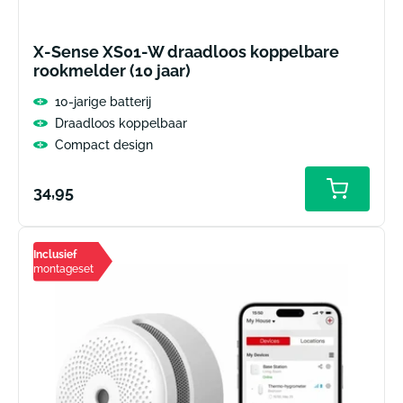
X-Sense XS01-W draadloos koppelbare
rookmelder (10 jaar)
10-jarige batterij
Draadloos koppelbaar
Compact design
Normale
34,95
prijs
Inclusief
montageset