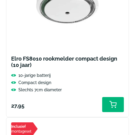
Elro FS8010 rookmelder compact design
(10 jaar)
10-jarige batterij
Compact design
Slechts 7cm diameter
Normale
27,95
prijs
Inclusief
montageset