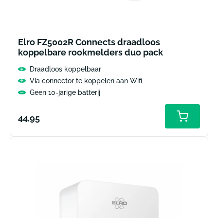
Elro FZ5002R Connects draadloos
koppelbare rookmelders duo pack
Draadloos koppelbaar
Via connector te koppelen aan Wifi
Geen 10-jarige batterij
Normale
44,95
Toevoeg
aan
prijs
winkelw