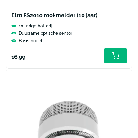
Elro FS2010 rookmelder (10 jaar)
10-jarige batterij
Duurzame optische sensor
Basismodel
Normale
16,99
Toevoeg
aan
prijs
winkelw