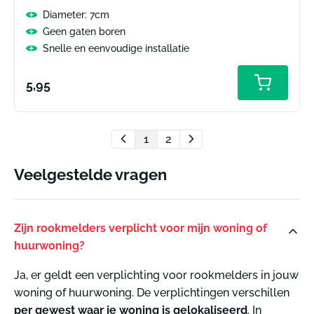
Diameter: 7cm
Geen gaten boren
Snelle en eenvoudige installatie
Normale
5,95
prijs
1
2
Veelgestelde vragen
Zijn rookmelders verplicht voor mijn woning of
huurwoning?
Ja, er geldt een verplichting voor rookmelders in jouw
woning of huurwoning. De verplichtingen verschillen
per gewest waar je woning is gelokaliseerd
. In