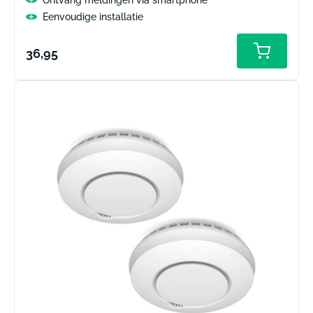
Eenvoudige installatie
Normale
36,95
prijs