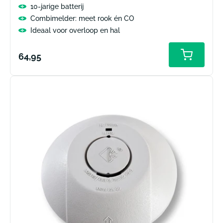
10-jarige batterij
Combimelder: meet rook én CO
Ideaal voor overloop en hal
Normale
64,95
prijs