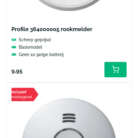
Profile 364000005 rookmelder
Scherp geprijsd
Basismodel
Geen 10-jarige batterij
Normale
9,95
prijs
Inclusief
montageset