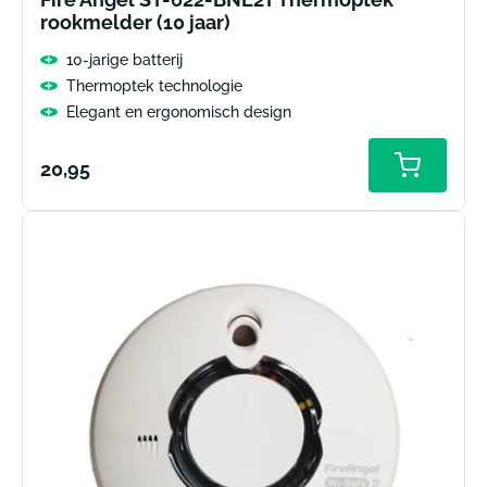
rookmelder (10 jaar)
10-jarige batterij
Thermoptek technologie
Elegant en ergonomisch design
Normale
20,95
Toevoeg
aan
prijs
winkelw