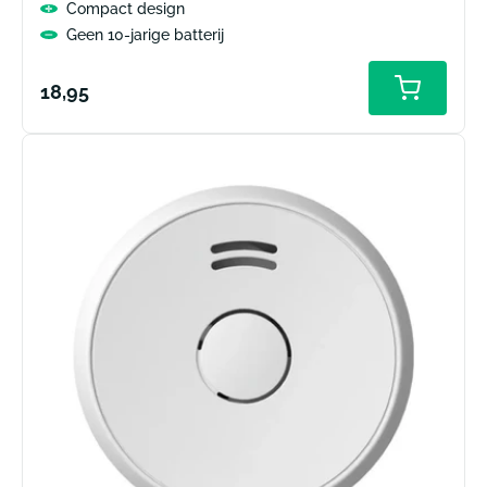
Compact design
Geen 10-jarige batterij
Normale
18,95
prijs