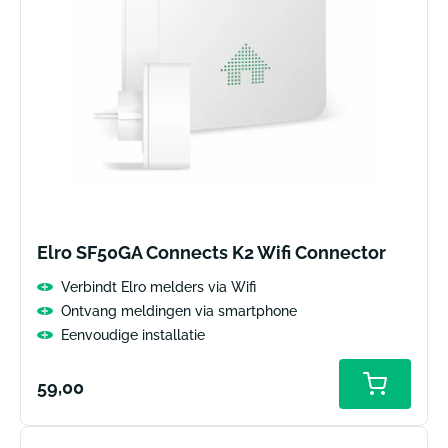
Elro SF50GA Connects K2 Wifi Connector
Verbindt Elro melders via Wifi
Ontvang meldingen via smartphone
Eenvoudige installatie
Normale
59,00
prijs