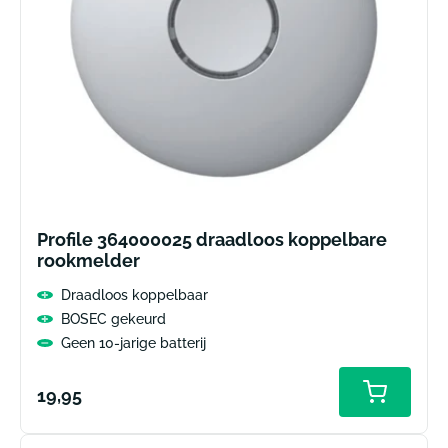
Profile 364000025 draadloos koppelbare
rookmelder
Draadloos koppelbaar
BOSEC gekeurd
Geen 10-jarige batterij
Normale
19,95
prijs