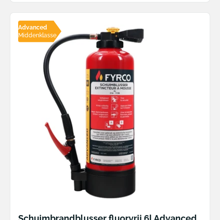
Advanced
Middenklasse
Schuimbrandblusser fluorvrij 6l Advanced