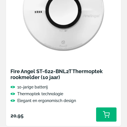
Fire Angel ST-622-BNL2T Thermoptek
rookmelder (10 jaar)
10-jarige batterij
Thermoptek technologie
Elegant en ergonomisch design
Normale
20,95
Toevoeg
aan
prijs
winkelw