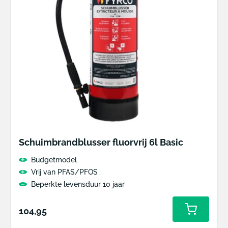
Schuimbrandblusser fluorvrij 6l Basic
Budgetmodel
Vrij van PFAS/PFOS
Beperkte levensduur 10 jaar
Normale
104,95
prijs