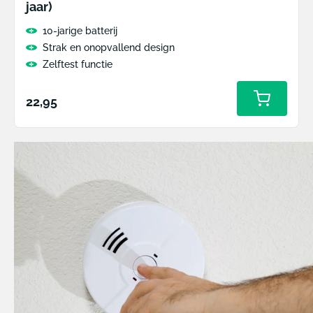
jaar)
10-jarige batterij
Strak en onopvallend design
Zelftest functie
Normale
22,95
Toevoeg
aan
prijs
winkelw