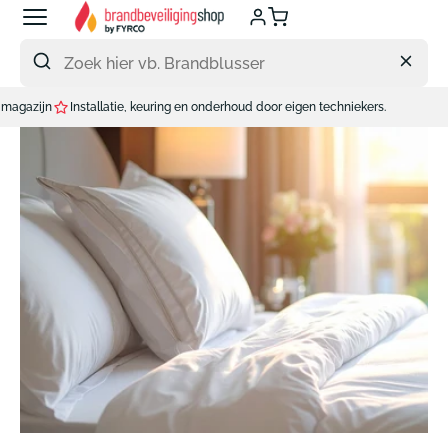
Meteen
naar
de
content
euring en onderhoud door eigen techniekers.