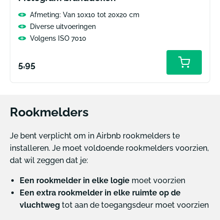
Afmeting: Van 10x10 tot 20x20 cm
Diverse uitvoeringen
Volgens ISO 7010
Normale
5,95
Toevoeg
aan
prijs
winkelw
Rookmelders
Je bent verplicht om in Airbnb rookmelders te
installeren. Je moet voldoende rookmelders voorzien,
dat wil zeggen dat je:
Een rookmelder in elke logie
moet voorzien
Een extra rookmelder in elke ruimte op de
vluchtweg
tot aan de toegangsdeur moet voorzien