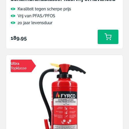
Kwaliteit tegen scherpe prijs
Vrij van PFAS/PFOS
20 jaar levensduur
Normale
189,95
prijs
Ultra
Topklasse