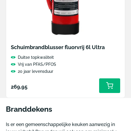
Schuimbrandblusser fluorvrij 6l Ultra
Duitse topkwaliteit
Vrij van PFAS/PFOS
20 jaar levensduur
Normale
269,95
prijs
Branddekens
Is er een gemeenschappelijke keuken aanwezig in