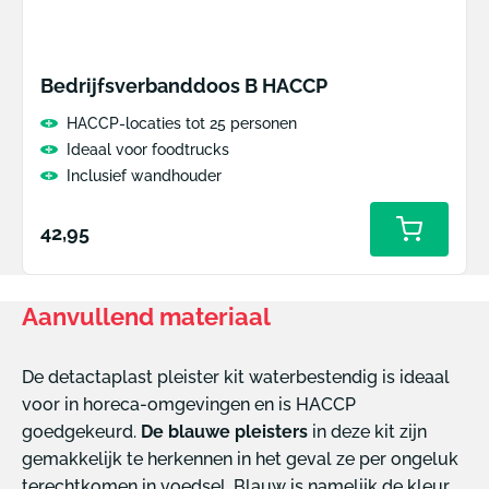
Bedrijfsverbanddoos B HACCP
HACCP-locaties tot 25 personen
Ideaal voor foodtrucks
Inclusief wandhouder
Normale
42,95
prijs
Aanvullend materiaal
De detactaplast pleister kit waterbestendig is ideaal
voor in horeca-omgevingen en is HACCP
goedgekeurd.
De blauwe pleisters
in deze kit zijn
gemakkelijk te herkennen in het geval ze per ongeluk
terechtkomen in voedsel. Blauw is namelijk de kleur