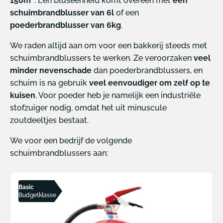
150m²
. Een bluseenheid komt overeen met
een
schuimbrandblusser van 6l
of een
poederbrandblusser van 6kg
.
We raden altijd aan om voor een bakkerij steeds met
schuimbrandblussers te werken. Ze veroorzaken
veel
minder nevenschade
dan poederbrandblussers, en
schuim is na gebruik
veel eenvoudiger om zelf op te
kuisen
. Voor poeder heb je namelijk een industriële
stofzuiger nodig, omdat het uit minuscule
zoutdeeltjes bestaat.
We voor een bedrijf de volgende
schuimbrandblussers aan:
Basic
Budgetklasse