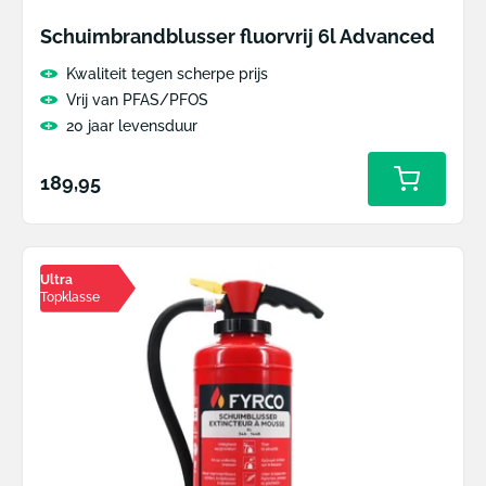
Schuimbrandblusser fluorvrij 6l Advanced
Kwaliteit tegen scherpe prijs
Vrij van PFAS/PFOS
20 jaar levensduur
Normale
189,95
prijs
Ultra
Topklasse