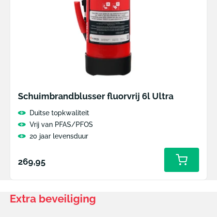
Schuimbrandblusser fluorvrij 6l Ultra
Duitse topkwaliteit
Vrij van PFAS/PFOS
20 jaar levensduur
Normale
269,95
prijs
Extra beveiliging