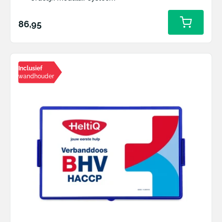
Normale
86,95
prijs
Inclusief
wandhouder