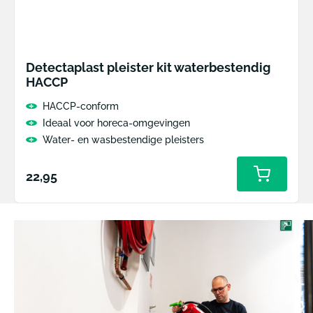
Detectaplast pleister kit waterbestendig
HACCP
HACCP-conform
Ideaal voor horeca-omgevingen
Water- en wasbestendige pleisters
Normale
22,95
prijs