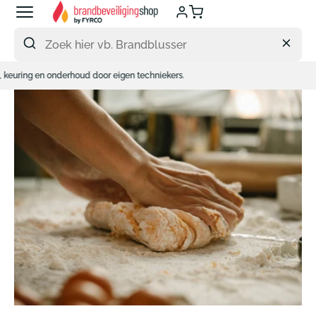
Meteen
naar
de
content
 eigen techniekers.