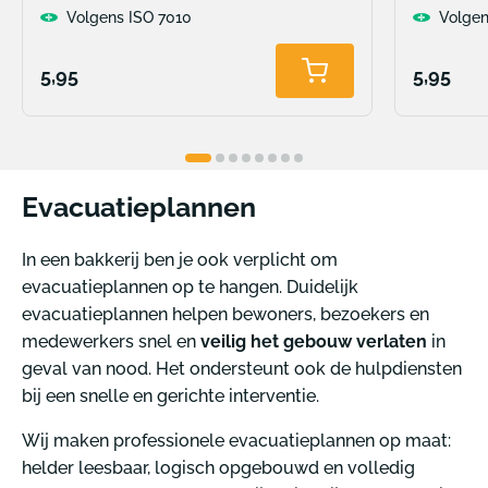
Volgens ISO 7010
Volgen
Normale
Normal
5,95
5,95
Toevoegen
aan
prijs
prijs
winkelwagen
Evacuatieplannen
In een bakkerij ben je ook verplicht om
evacuatieplannen op te hangen. Duidelijk
evacuatieplannen helpen bewoners, bezoekers en
medewerkers snel en
veilig het gebouw verlaten
in
geval van nood. Het ondersteunt ook de hulpdiensten
bij een snelle en gerichte interventie.
Wij maken professionele evacuatieplannen op maat:
helder leesbaar, logisch opgebouwd en volledig