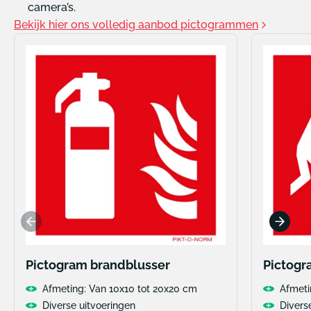
camera’s.
Bekijk hier ons volledig aanbod pictogrammen
Pictogram brandblusser
Pictog
Afmeting: Van 10x10 tot 20x20 cm
Afmeti
Diverse uitvoeringen
Divers