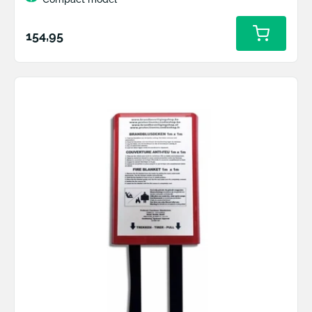
Normale
154,95
prijs