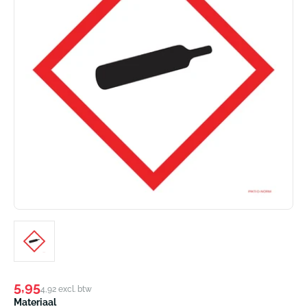
Normale
5,95
4,92 excl. btw
prijs
Materiaal