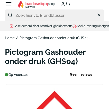
Meteen
naar
de
content
Geselecteerd door brandveiligheidsexperts
Snelle levering uit eigen magaz
/
Home
Pictogram Gashouder onder druk (GHS04)
Pictogram Gashouder
onder druk (GHS04)
Op voorraad