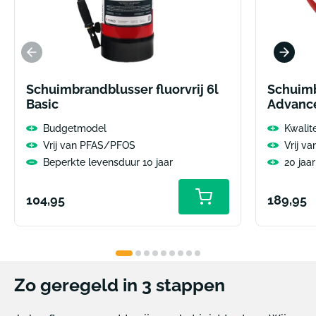
Schuimbrandblusser fluorvrij 6l
Schuimb
Basic
Advanc
Budgetmodel
Kwalit
Vrij van PFAS/PFOS
Vrij v
Beperkte levensduur 10 jaar
20 jaa
Normale
Normal
104,95
189,95
prijs
prijs
Zo geregeld in 3 stappen