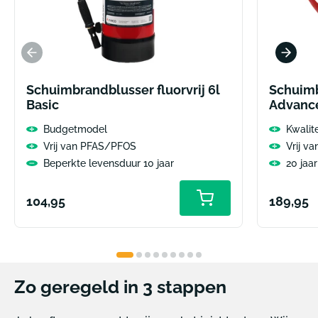
Schuimbrandblusser fluorvrij 6l
Schuimb
Basic
Advanc
Budgetmodel
Kwalit
Vrij van PFAS/PFOS
Vrij v
Beperkte levensduur 10 jaar
20 jaa
Normale
Normal
104,95
189,95
prijs
prijs
Zo geregeld in 3 stappen