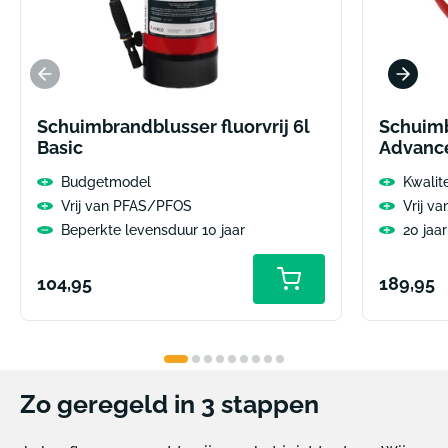
Schuimbrandblusser fluorvrij 6l
Schuimb
Basic
Advanc
Budgetmodel
Kwalit
Vrij van PFAS/PFOS
Vrij v
Beperkte levensduur 10 jaar
20 jaa
Normale
Normal
104,95
189,95
prijs
prijs
Zo geregeld in 3 stappen