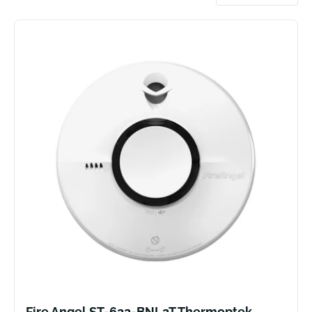
Sorteer
Fire Angel ST-622-BNL2T Thermoptek