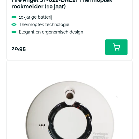
rookmelder (10 jaar)
10-jarige batterij
Thermoptek technologie
Elegant en ergonomisch design
Normale
20,95
Toevoeg
aan
prijs
winkelw