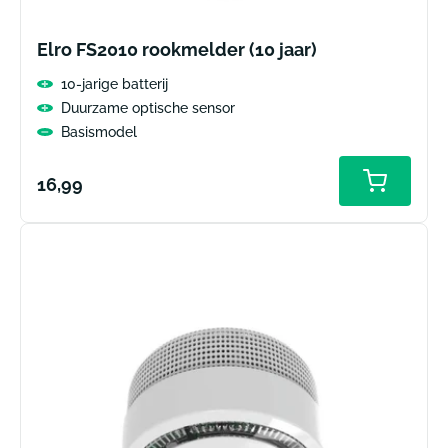
Elro FS2010 rookmelder (10 jaar)
10-jarige batterij
Duurzame optische sensor
Basismodel
Normale
16,99
Toevoeg
aan
prijs
winkelw