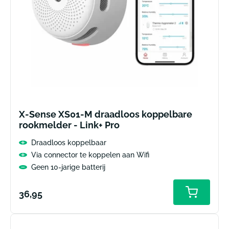
X-Sense XS01-M draadloos koppelbare
rookmelder - Link+ Pro
Draadloos koppelbaar
Via connector te koppelen aan Wifi
Geen 10-jarige batterij
Normale
36,95
prijs