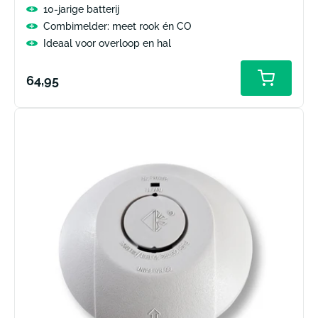
10-jarige batterij
Combimelder: meet rook én CO
Ideaal voor overloop en hal
Normale
64,95
prijs