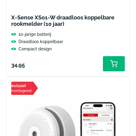
X-Sense XS01-W draadloos koppelbare
rookmelder (10 jaar)
10-jarige batterij
Draadloos koppelbaar
Compact design
Normale
34,95
prijs
Inclusief
montageset