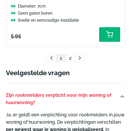
Diameter: 7cm
Geen gaten boren
Snelle en eenvoudige installatie
Normale
5,95
prijs
1
2
Veelgestelde vragen
Zijn rookmelders verplicht voor mijn woning of
huurwoning?
Ja, er geldt een verplichting voor rookmelders in jouw
woning of huurwoning. De verplichtingen verschillen
per gewest waar je woning is gelokaliseerd
. In