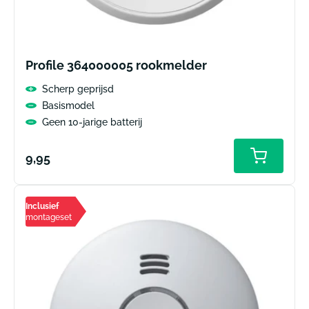
Profile 364000005 rookmelder
Scherp geprijsd
Basismodel
Geen 10-jarige batterij
Normale
9,95
prijs
Inclusief
montageset