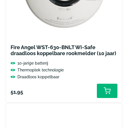
Fire Angel WST-630-BNLT Wi-Safe
draadloos koppelbare rookmelder (10 jaar)
10-jarige batterij
Thermoptek technologie
Draadloos koppelbaar
Normale
51,95
Toevoeg
aan
prijs
winkelw