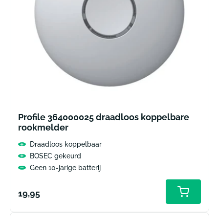
Profile 364000025 draadloos koppelbare
rookmelder
Draadloos koppelbaar
BOSEC gekeurd
Geen 10-jarige batterij
Normale
19,95
prijs