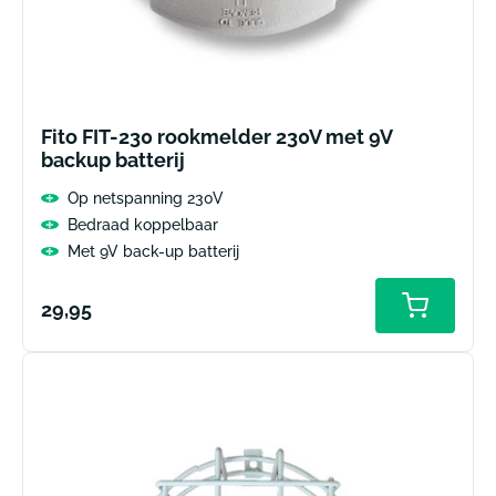
Fito FIT-230 rookmelder 230V met 9V
backup batterij
Op netspanning 230V
Bedraad koppelbaar
Met 9V back-up batterij
Normale
29,95
prijs