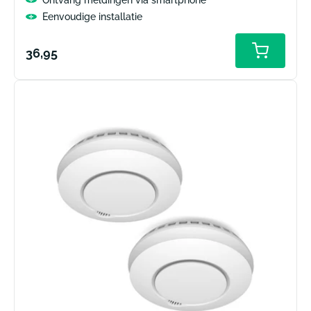
Eenvoudige installatie
Normale
36,95
prijs