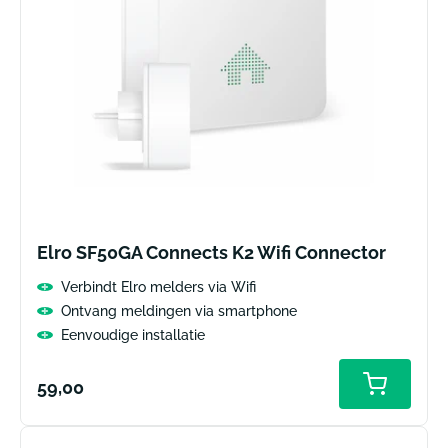
Elro SF50GA Connects K2 Wifi Connector
Verbindt Elro melders via Wifi
Ontvang meldingen via smartphone
Eenvoudige installatie
Normale
59,00
prijs