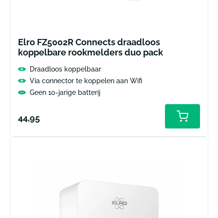
Elro FZ5002R Connects draadloos
koppelbare rookmelders duo pack
Draadloos koppelbaar
Via connector te koppelen aan Wifi
Geen 10-jarige batterij
Normale
44,95
Toevoeg
aan
prijs
winkelw