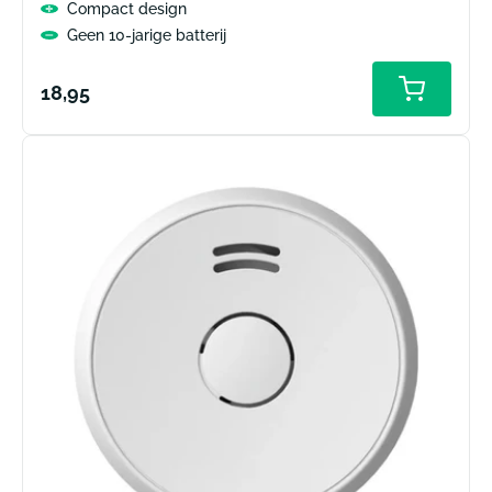
Compact design
Geen 10-jarige batterij
Normale
18,95
prijs