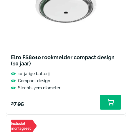
Elro FS8010 rookmelder compact design
(10 jaar)
10-jarige batterij
Compact design
Slechts 7cm diameter
Normale
27,95
prijs
Inclusief
montageset