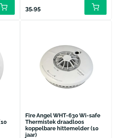
Normale
35,95
prijs
Fire Angel WHT-630 Wi-safe
(10
Thermistek draadloos
koppelbare hittemelder (10
jaar)