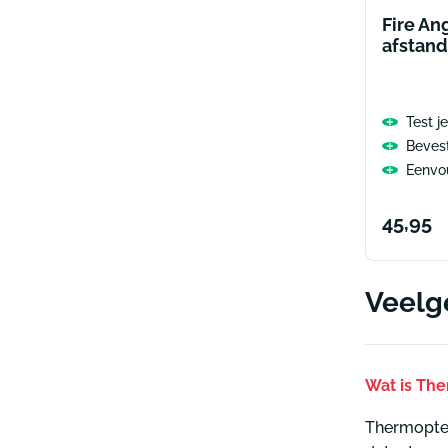
Fire A
afstan
Test j
Beves
Eenvou
Norma
45,95
prijs
Veelg
Wat is The
Thermoptek