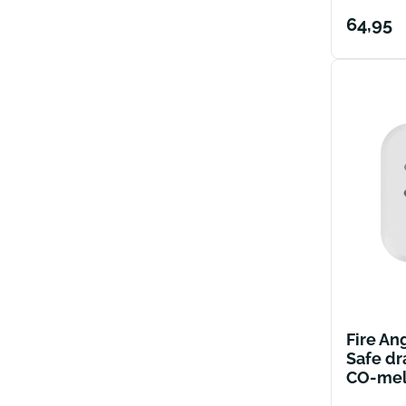
Norma
64,95
prijs
Fire A
Safe dr
CO-meld