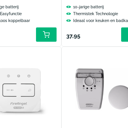
ge batterij
10-jarige batterij
Easyfunctie
Thermistek Technologie
loos koppelbaar
Ideaal voor keuken en badk
le
Normale
37,95
prijs