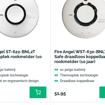
gel ST-622-BNL2T
Fire Angel WST-630-BNL
ptek rookmelder (10
Safe draadloos koppelba
rookmelder (10 jaar)
ge batterij
10-jarige batterij
optek technologie
Thermoptek technologie
nt en ergonomisch design
Draadloos koppelbaar
le
Normale
51,95
Toevoegen
aan
prijs
winkelwagen