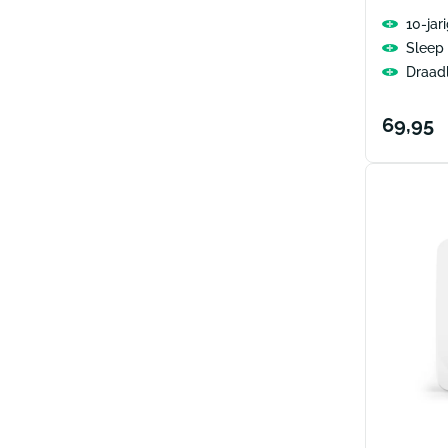
10-jari
Sleep 
Draad
Norma
69,95
prijs