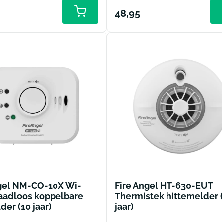
le
Normale
48,95
prijs
ngel NM-CO-10X Wi-
Fire Angel HT-630-EUT
aadloos koppelbare
Thermistek hittemelder 
er (10 jaar)
jaar)