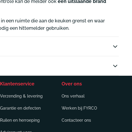
ntrole kan de melder ook
een uitslaande brand
en in een ruimte die aan de keuken grenst en waar
odig een hittemelder gebruiken.
Klantenservice
Over ons
Verzending & levering
Ons verhaal
Garantie en defecten
Werken bij FYRCO
Ruilen en herroeping
Contacteer ons