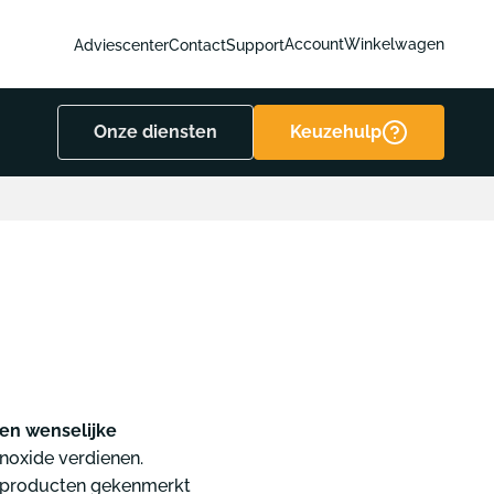
Account
Winkelwagen
Adviescenter
Contact
Support
Onze diensten
Keuzehulp
he wagens
n
roken
tskast
et rugzak
ter
 en frituur
et beschermdoos
s
Hulp nodig met
Hulp nodig met
Hulp nodig met
Hulp nodig me
kiezen?
kiezen?
kiezen?
kiezen?
 GHS
In enkele klikken weet je
Beantwoord enkele
Beantwoord enkele
In enkele klikken
welke brandblusser het
vragen en vind de
vragen en vind de
weet je welke
n
 en wenselijke
or milieu
meest geschikt is voor
rookmelder die je nodig
rookmelder die je
brandblusser het
oxide verdienen.
jouw situatie. 🔥
hebt. 🔥
nodig hebt. 🔥
meest geschikt is
e producten gekenmerkt