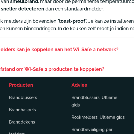
n van
smeulbrand
, maar door de permanente temperatuurco
k sneller detecteren
dan een standaardmelder.
 melders zijn bovendien "
toast-proof
". Je kan ze installer
 kunnen binnendringen. In de keuken zelf moet je indien n
lders kan je koppelen aan het Wi-Safe 2 netwerk?
afstand om Wi-Safe 2 producten te koppelen?
Producten
Advies
Brandblussers
Brandblussers: Ultieme
gids
Brandhaspels
Rookmelders: Ultieme gids
Branddekens
Brandbeveiliging per