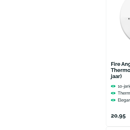
Fire An
Thermo
jaar)
10-jari
Therm
Elega
Norma
20,95
prijs