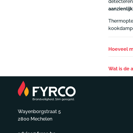
detectere
aanzienlij
Thermoptek
kookdampen
Hoeveel me
Wat is de 
Wayenborgstraat 5
2800 Mechelen