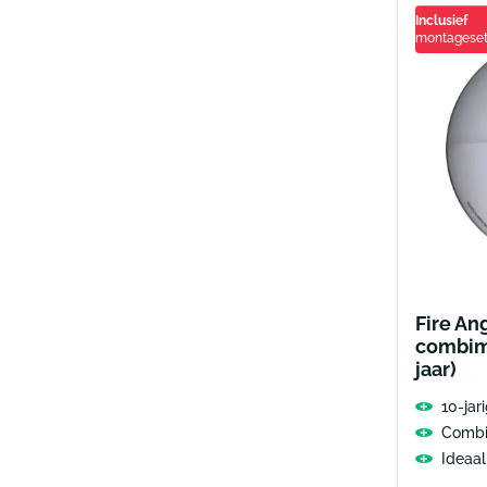
Inclusief
montagese
Fire An
combim
jaar)
10-jari
Combi
Ideaal