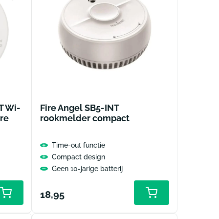
T Wi-
Fire Angel SB5-INT
re
rookmelder compact
Time-out functie
Compact design
Geen 10-jarige batterij
Normale
18,95
Toevoegen
aan
prijs
winkelwagen