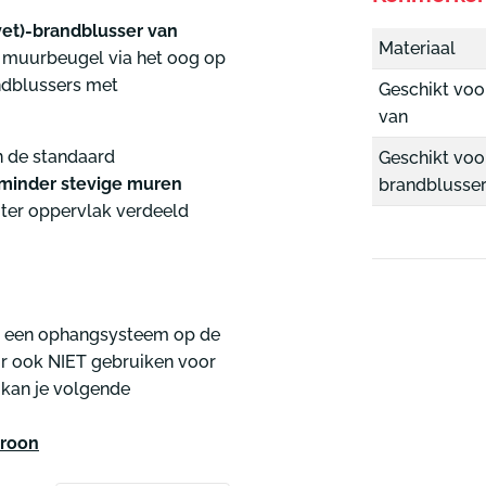
et)-brandblusser van
Materiaal
e muurbeugel via het oog op
andblussers met
Geschikt voo
van
 de standaard
Geschikt voo
minder stevige muren
brandblusse
oter oppervlak verdeeld
et een ophangsysteem op de
oor ook NIET gebruiken voor
 kan je volgende
troon