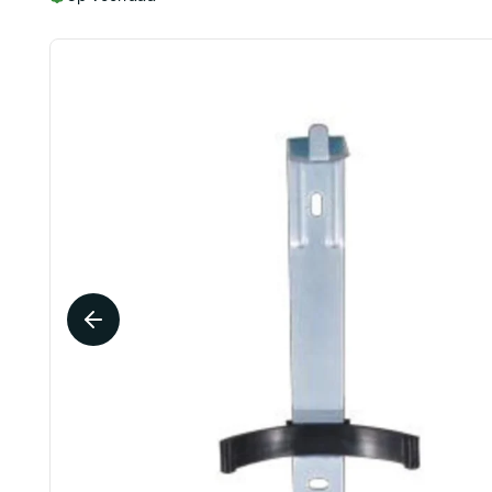
Design brandblusserkasten en -houders
Beschermdozen
Gebodspictogrammen
Pictogr
Beschermhoezen
Muurbeugels
Pictogram handen wassen verplicht
Pictogra
Vloerstaanders
Pictogram afstand houden
Pictogra
Veiligheidsalarm brandblusser
Alle gebodspictogrammen
Alle pi