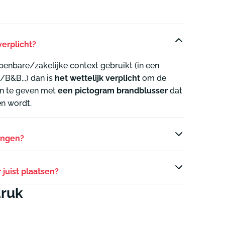
erplicht?
penbare/zakelijke context gebruikt (in een
/B&B...) dan is
het wettelijk verplicht
om de
an te geven met
een pictogram brandblusser
dat
n wordt.
angen?
juist plaatsen?
druk