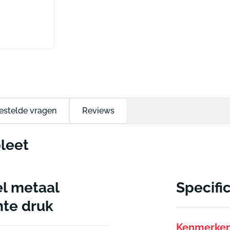
estelde vragen
Reviews
leet
l metaal
Specifi
te druk
Kenmerke