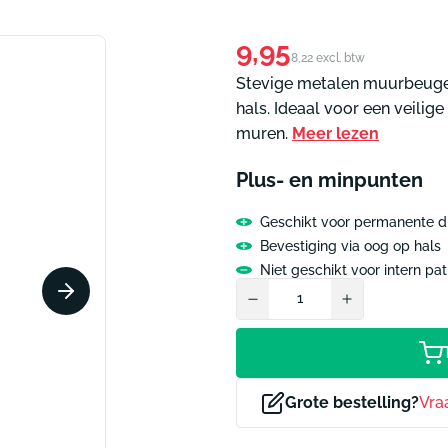
ammen informatie
Pictogrammen tekstaan
Normale
9,95
8,22 excl. btw
m lift
Pictogram verboden to
prijs
Stevige metalen muurbeuge
m toiletten tekst
Pictogram technische r
ctogrammen
Alle pictogrammen
hals. Ideaal voor een veili
muren.
Meer lezen
Plus- en minpunten
Geschikt voor permanente d
Bevestiging via oog op hals
Niet geschikt voor intern pa
Grote bestelling?
Vra