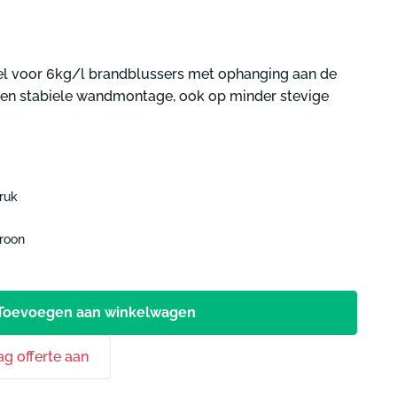
voor jouw situatie
🔥
duiding
Start keuzehulp
Start keuzehulp
egang
Start
Start
l voor 6kg/l brandblussers met ophanging aan de
uimte
keuzehulp
keuzehulp
ge en stabiele wandmontage, ook op minder stevige
ruk
troon
Toevoegen aan winkelwagen
ag offerte aan