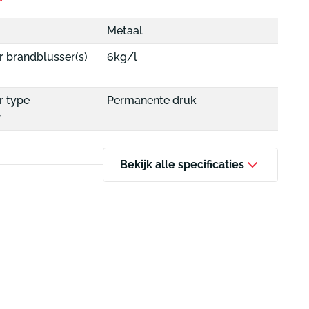
Metaal
r brandblusser(s)
6kg/l
r type
Permanente druk
r
Bekijk alle specificaties