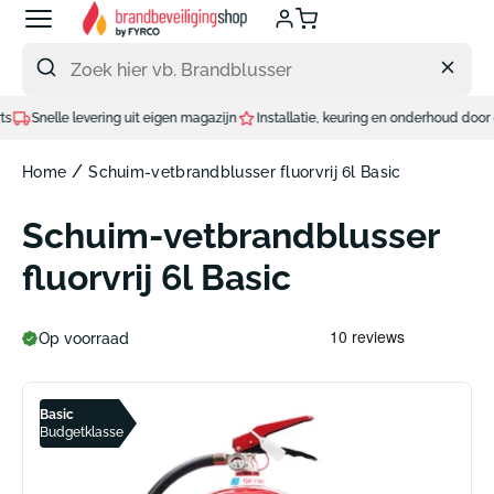
Meteen
naar
de
content
lle levering uit eigen magazijn
Installatie, keuring en onderhoud door eigen te
/
Home
Schuim-vetbrandblusser fluorvrij 6l Basic
Schuim-vetbrandblusser
fluorvrij 6l Basic
Op voorraad
Basic
Budgetklasse