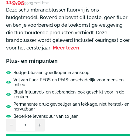
Normale
119,95
99,13 excl. btw
prijs
Deze schuimbrandblusser fluorvrij is ons
budgetmodel. Bovendien bevat dit toestel geen fluor
en ben je voorbereid op de toekomstige wetgeving
die fluorhoudende producten verbiedt. Deze
brandblusser wordt geleverd inclusief keuringssticker
voor het eerste jaar!
Meer lezen
Plus- en minpunten
Budgetblusser: goedkoper in aankoop
Vrij van fluor, PFOS en PFAS: onschadelijk voor mens én
milieu
Blust frituurvet- en oliebranden: ook geschikt voor in de
keuken
Permanente druk: gevoeliger aan lekkage, niet herstel- en
hervulbaar
Beperkte levensduur van 10 jaar