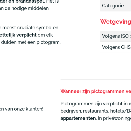
der en brandhaspel.
Het is
Categorie
en de nodige middelen
Wetgevin
e meest cruciale symbolen
ttelijk verplicht
om elk
Volgens ISO 
e duiden met een pictogram.
Volgens GHS
Wanneer zijn pictogrammen ve
Pictogrammen zijn verplicht in
en van onze klanten!
bedrijven, restaurants, hotels/B&B
appartementen
. In privéwoning