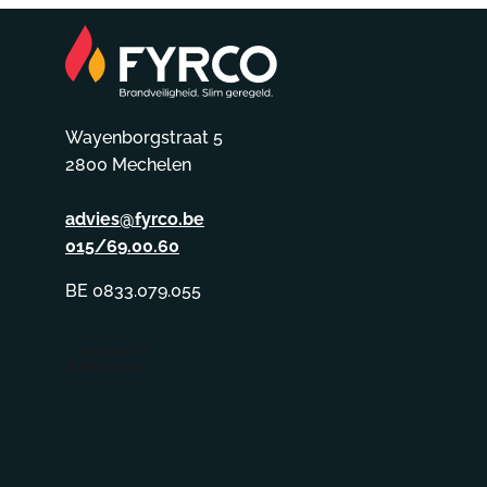
Wayenborgstraat 5
2800 Mechelen
advies@fyrco.be
015/69.00.60
BE 0833.079.055