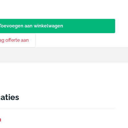
Toevoegen aan winkelwagen
ag offerte aan
caties
n