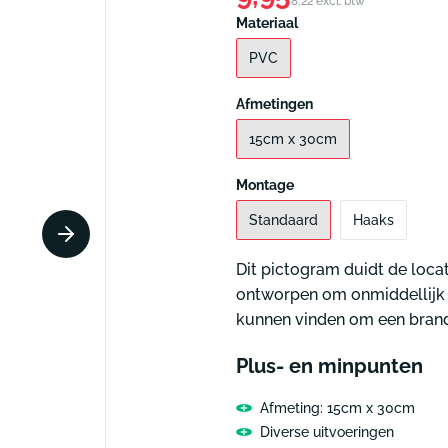
8,22 excl. btw
prijs
Materiaal
ammen informatie
Pictogrammen tekstaan
PVC
m lift
Pictogram verboden to
m toiletten tekst
Pictogram technische r
Afmetingen
ctogrammen
Alle pictogrammen
15cm x 30cm
Montage
Standaard
Haaks
Dit pictogram duidt de loca
ontworpen om onmiddellijk 
kunnen vinden om een brand
Plus- en minpunten
Afmeting: 15cm x 30cm
Diverse uitvoeringen