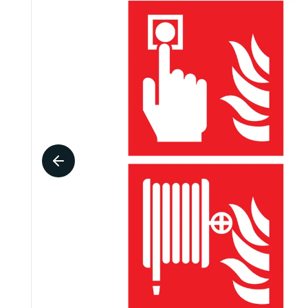
Design brandblusserkasten en -houders
Beschermdozen
Gebodspictogrammen
Pictogr
Beschermhoezen
Muurbeugels
Pictogram handen wassen verplicht
Pictogra
Vloerstaanders
Pictogram afstand houden
Pictogra
Veiligheidsalarm brandblusser
Alle gebodspictogrammen
Alle pi