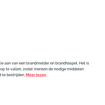
voor jouw situatie
🔥
duiding
Start keuzehulp
Start keuzehulp
egang
Start
Start
uimte
keuzehulp
keuzehulp
tie aan van een brandmelder en brandhaspel. Het is
op te vallen, zodat mensen de nodige middelen
 te bestrijden.
Meer lezen