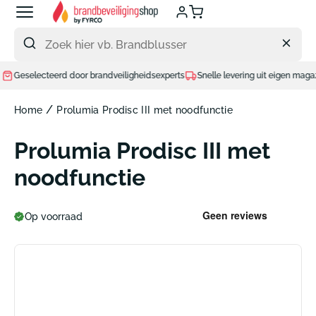
Meteen
naar
de
content
lecteerd door brandveiligheidsexperts
Snelle levering uit eigen magazijn
I
/
Home
Prolumia Prodisc III met noodfunctie
Prolumia Prodisc III met
noodfunctie
Op voorraad