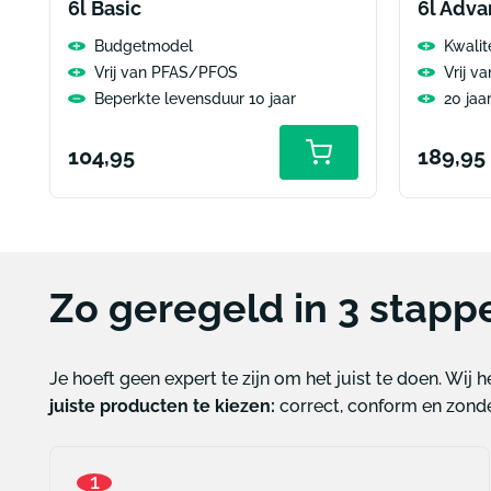
6l Basic
6l Adv
Budgetmodel
Kwalit
Vrij van PFAS/PFOS
Vrij 
Beperkte levensduur 10 jaar
20 jaa
Normale
Norma
104,95
189,95
prijs
prijs
Zo geregeld in 3 stapp
Je hoeft geen expert te zijn om het juist te doen. Wij 
juiste producten te kiezen:
correct, conform en zond
1