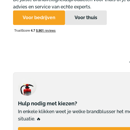
Design brandblusserkasten en -houders
advies en service van echte experts.
Beschermdozen
Gebodspictogrammen
Pictogr
Beschermhoezen
Voor bedrijven
Voor thuis
Muurbeugels
Pictogram handen wassen verplicht
Pictogra
Vloerstaanders
Pictogram afstand houden
Pictogra
Veiligheidsalarm brandblusser
Alle gebodspictogrammen
Alle pi
Hulp nodig met kiezen?
In enkele klikken weet je welke brandblusser het m
situatie. 🔥