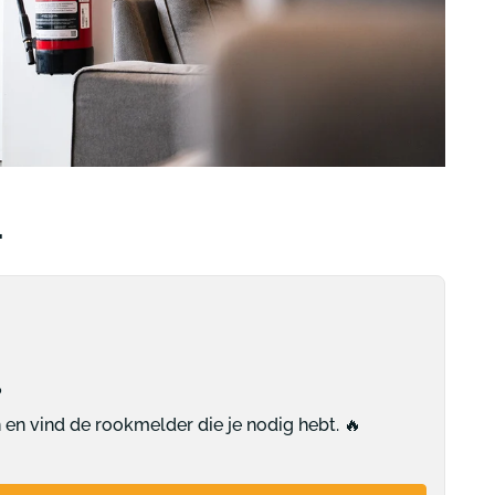
voor jouw situatie
🔥
duiding
Start keuzehulp
Start keuzehulp
egang
Start
Start
uimte
keuzehulp
keuzehulp
.
?
en vind de rookmelder die je nodig hebt. 🔥