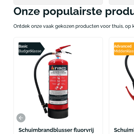
Onze populairste prod
Ontdek onze vaak gekozen producten voor thuis, op k
Basic
Advanced
Budgetklasse
Middenklas
Schuimbrandblusser fluorvrij
Schuimb