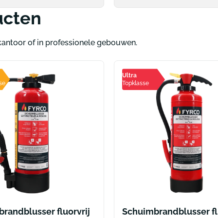
ucten
antoor of in professionele gebouwen.
Ultra
se
Topklasse
randblusser fluorvrij
Schuimbrandblusser fl