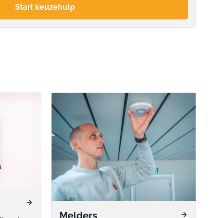
Start keuzehulp
Melders