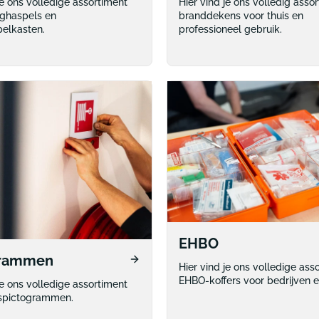
je ons volledige assortiment
Hier vind je ons volledig asso
ghaspels en
branddekens voor thuis en
elkasten.
professioneel gebruik.
EHBO
grammen
Hier vind je ons volledige ass
EHBO-koffers voor bedrijven e
je ons volledige assortiment
dspictogrammen.