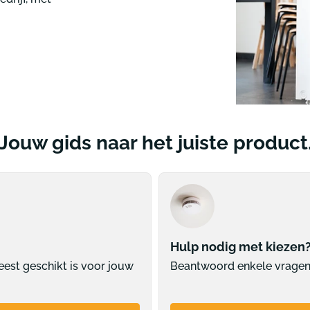
ammen informatie
Pictogrammen tekstaan
m lift
Pictogram verboden to
m toiletten tekst
Pictogram technische r
ctogrammen
Alle pictogrammen
Jouw gids naar het juiste product
Hulp nodig met kiezen
eest geschikt is voor jouw
Beantwoord enkele vragen 