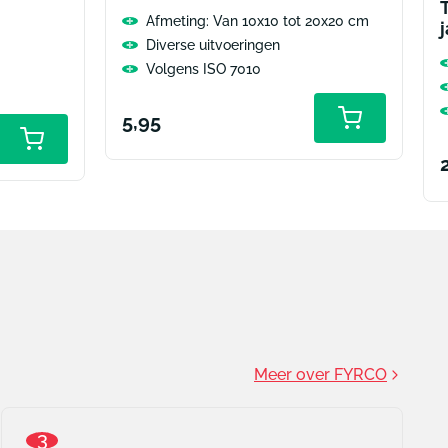
Afmeting: Van 10x10 tot 20x20 cm
j
Diverse uitvoeringen
Volgens ISO 7010
Normale
5,95
Toevoegen
aan
prijs
winkelwage
p
Meer over FYRCO
3