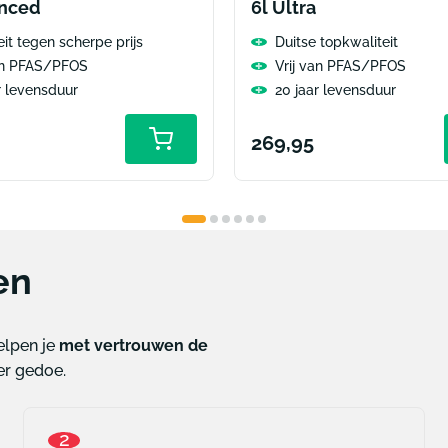
anced
6l Ultra
eit tegen scherpe prijs
Duitse topkwaliteit
van PFAS/PFOS
Vrij van PFAS/PFOS
r levensduur
20 jaar levensduur
le
Normale
269,95
prijs
en
helpen je
met vertrouwen de
er gedoe.
2