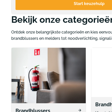
Start keuzehulp
Bekijk onze categorieë
Ontdek onze belangrijkste categorieën en kies eenvoud
brandblussers en melders tot noodverlichting, signali
Brandh
Brandblussers