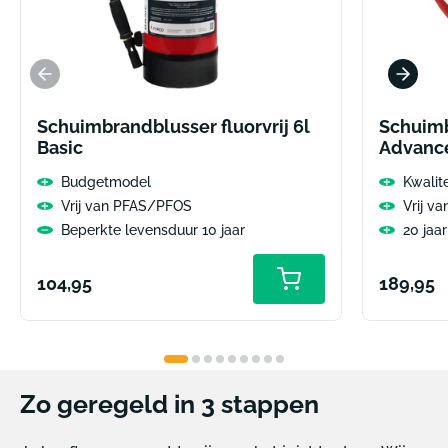
Schuimbrandblusser fluorvrij 6l
Schuimb
Basic
Advanc
Budgetmodel
Kwalit
Vrij van PFAS/PFOS
Vrij v
Beperkte levensduur 10 jaar
20 jaa
Normale
Normal
104,95
189,95
prijs
prijs
Zo geregeld in 3 stappen