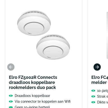
Elro FZ5002R Connects
Elro FC
draadloos koppelbare
melder (
rookmelders duo pack
10-jari
Draadloos koppelbaar
Strak 
Via connector te koppelen aan Wifi
Dikte 
Geen 10-jarige batterij