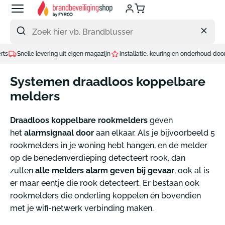
Meteen
naar
de
content
ring uit eigen magazijn
Installatie, keuring en onderhoud door eigen technieker
Systemen draadloos koppelbare
melders
Draadloos koppelbare rookmelders
geven
het
alarmsignaal door
aan elkaar. Als je bijvoorbeeld 5
rookmelders in je woning hebt hangen, en de melder
op de benedenverdieping detecteert rook, dan
zullen
alle melders alarm geven bij gevaar
, ook al is
er maar eentje die rook detecteert. Er bestaan ook
rookmelders die onderling koppelen én bovendien
met je wifi-netwerk verbinding maken.