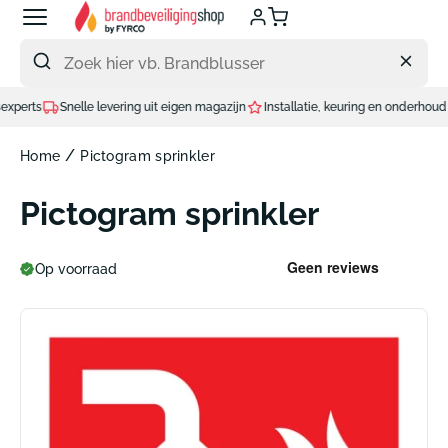
Meteen
naar
de
content
s
Snelle levering uit eigen magazijn
Installatie, keuring en onderhoud door e
/
Home
Pictogram sprinkler
Pictogram sprinkler
Op voorraad