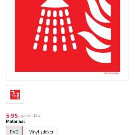
Normale
5,95
4,92 excl. btw
prijs
Materiaal
PVC
Vinyl sticker